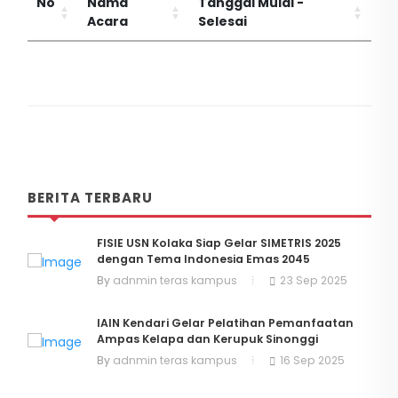
No
Nama
Tanggal Mulai -
Acara
Selesai
BERITA TERBARU
FISIE USN Kolaka Siap Gelar SIMETRIS 2025
dengan Tema Indonesia Emas 2045
By
adnmin teras kampus
23 Sep 2025
IAIN Kendari Gelar Pelatihan Pemanfaatan
Ampas Kelapa dan Kerupuk Sinonggi
By
adnmin teras kampus
16 Sep 2025